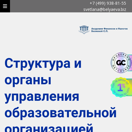
+7 (499) 938-81-55
svetlana@belyaeva.biz
Структура и
органы
управления
образовательной
организацией